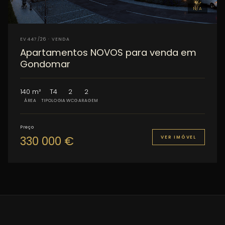
nos e marque uma visita privada. Vagas limitadas.
N/A
EV447/26 · VENDA
Apartamentos NOVOS para venda em
Gondomar
140 m²
T4
2
2
ÁREA
TIPOLOGIA
WC
GARAGEM
Preço
330 000 €
VER IMÓVEL