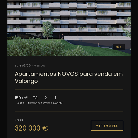
N/A
EV449/26 · VENDA
Apartamentos NOVOS para venda em
Valongo
150 m²
T3
2
1
ÁREA
TIPOLOGIA
WC
GARAGEM
Preço
320 000 €
VER IMÓVEL