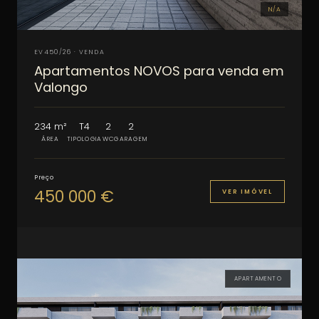
N/A
EV450/26 · VENDA
Apartamentos NOVOS para venda em
Valongo
234 m²
T4
2
2
ÁREA
TIPOLOGIA
WC
GARAGEM
Preço
450 000 €
VER IMÓVEL
APARTAMENTO