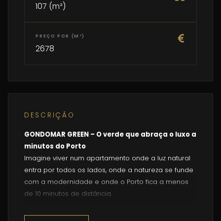
107 (m²)
PREÇO POR (M²)
2678
DESCRIÇÃO
GONDOMAR GREEN – O verde que abraça o luxo a
minutos do Porto
Imagine viver num apartamento onde a luz natural
entra por todos os lados, onde a natureza se funde
com a modernidade e onde o Porto fica a menos
de 10 minutos de distância.
Bem-vindo ao
GONDOMAR GREEN
– o