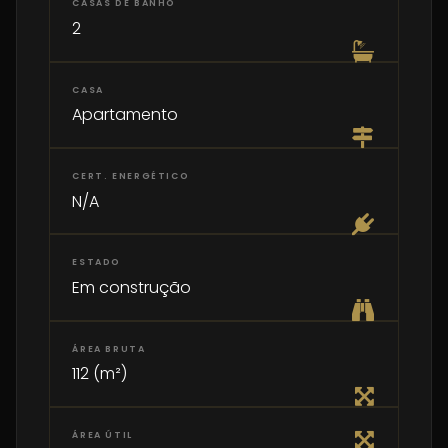
CASAS DE BANHO
2
CASA
Apartamento
CERT. ENERGÉTICO
N/A
ESTADO
Em construção
ÁREA BRUTA
112 (m²)
ÁREA ÚTIL