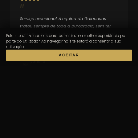
Serviço excecional. A equipa da Gaiacasas
tratou sempre de toda a burocracia, sem ter
que me preocupar com nada. Foi um processo
Este site utiliza cookies para permitir uma melhor experiência por
muito simples e rápido! Super recomendo.
parte do utilizador. Ao navegar no site estará a consentir a sua
utilização.
ACEITAR
Amélia
AM
Cliente Gaiacasas
★★★★★
Profissionais empenhados, simpatia muito
peculiar e resultados excelentes são os motivos
pelos quais recomendo esta empresa que