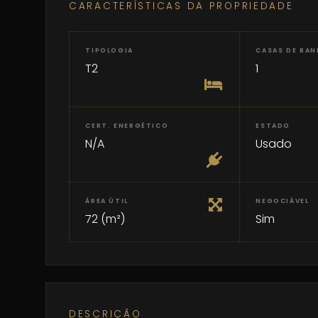
CARACTERÍSTICAS DA PROPRIEDADE
TIPOLOGIA
CASAS DE BA
T2
1
CERT. ENERGÉTICO
ESTADO
N/A
Usado
ÁREA ÚTIL
NEGOCIÁVEL
72 (m²)
Sim
DESCRIÇÃO