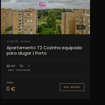
N/A
EV323/22 · ALUGAR
Apartamento T2 Cozinha equipada
para alugar | Porto
90 m²
T2
1
ÁREA
TIPOLOGIA
WC
Preço
0 €
VER IMÓVEL