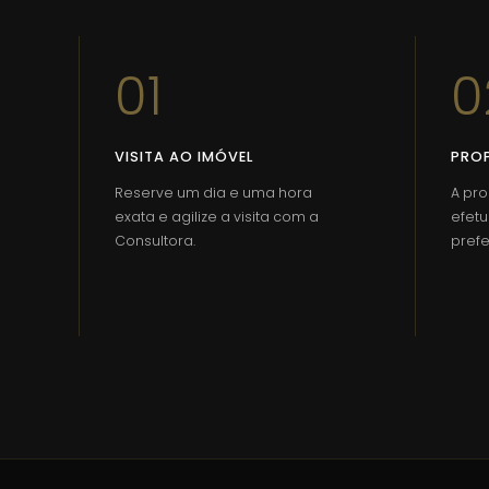
Ajudamos a construir o Futuro do Imobiliário em P
trabalho e ao obter mais informações sobre as nece
01
0
as estratégias e ao mesmo tempo dar provas dada
VISITA AO IMÓVEL
PRO
A nossa estratégica comercial é conceber e construi
profissionalismo e das tecnologias digitais. Traba
Reserve um dia e uma hora
A pr
próprios.
exata e agilize a visita com a
efetu
Consultora.
prefe