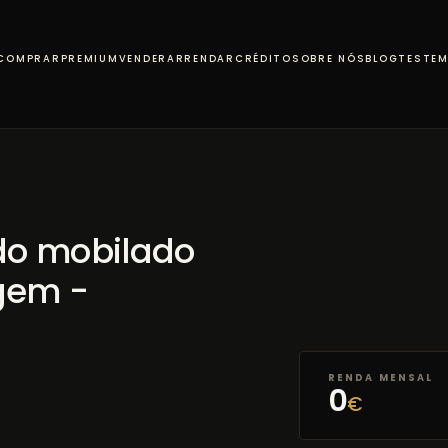
COMPRAR
PREMIUM
VENDER
ARRENDAR
CRÉDITO
SOBRE NÓS
BLOG
TESTE
do mobilado
gem -
RENDA MENSAL
0
€