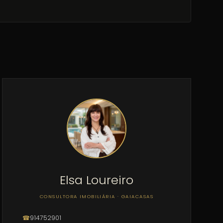
Elsa Loureiro
CONSULTORA IMOBILIÁRIA · GAIACASAS
☎
914752901