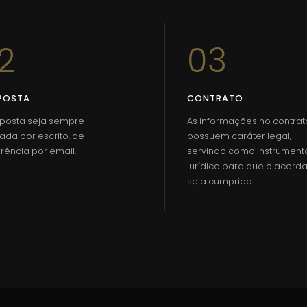
ortugal - Combinamos as nossas metodologias de
ssidades dos clientes, utilizamo-las para implementar
2
03
s em quem confia em nós.
POSTA
CONTRATO
r o futuro do ramo imobiliário através do
lhamos todos os dias com a missão de sermos nós
oposta seja sempre
As informações no contrat
ada por escrito, de
possuem caráter legal,
rência por email.
servindo como instrument
jurídico para que o acord
seja cumprido.