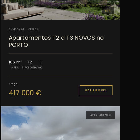
N/A
EV415/24 · VENDA
Apartamentos T2 a T3 NOVOS no
PORTO
106 m²
T2
1
ÁREA
TIPOLOGIA
WC
Preço
417 000 €
VER IMÓVEL
APARTAMENTO