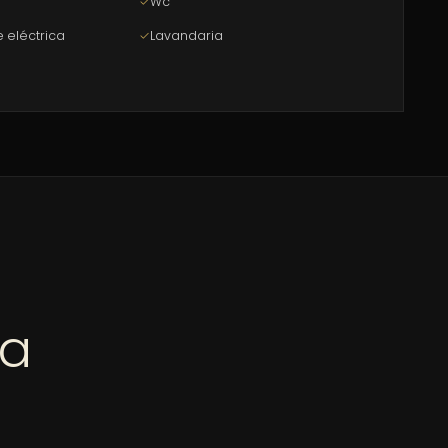
✓
Wc
 eléctrica
✓
Lavandaria
jetivo de criar uma experiência ímpar a quem
onalismo no sector imobiliário.
ndas, conhecimentos empresariais, de fotografia
a focada na experiência do cliente.
ra
ue colaboramos com os nossos clientes vamos
 o futuro. Nós somos do Século XXI