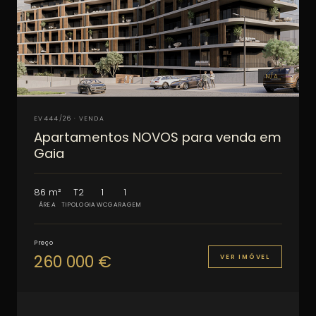
N/A
EV444/26 · VENDA
Apartamentos NOVOS para venda em
Gaia
86 m²
T2
1
1
ÁREA
TIPOLOGIA
WC
GARAGEM
Preço
260 000 €
VER IMÓVEL