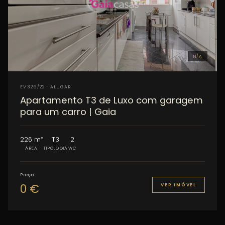
N/A
EV326/22 · ALUGAR
Apartamento T3 de Luxo com garagem
para um carro | Gaia
226 m²
T3
2
ÁREA
TIPOLOGIA
WC
Preço
0 €
VER IMÓVEL