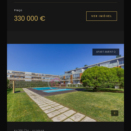
Preço
330 000 €
VER IMÓVEL
APARTAMENTO
B
EV397/24 · ALUGAR