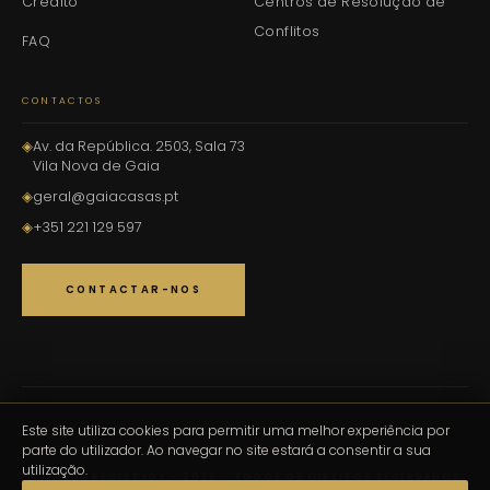
Crédito
Centros de Resolução de
Conflitos
FAQ
CONTACTOS
◈
Av. da República. 2503, Sala 73
Vila Nova de Gaia
◈
geral@gaiacasas.pt
◈
+351 221 129 597
CONTACTAR-NOS
Este site utiliza cookies para permitir uma melhor experiência por
LICENÇA DA AMI:14539
parte do utilizador. Ao navegar no site estará a consentir a sua
INTERMEDIÁRIOS DE CRÉDITO:0006649
utilização.
® MARCA REGISTADA - 2026 - TODOS OS DIREITOS RESERVADOS