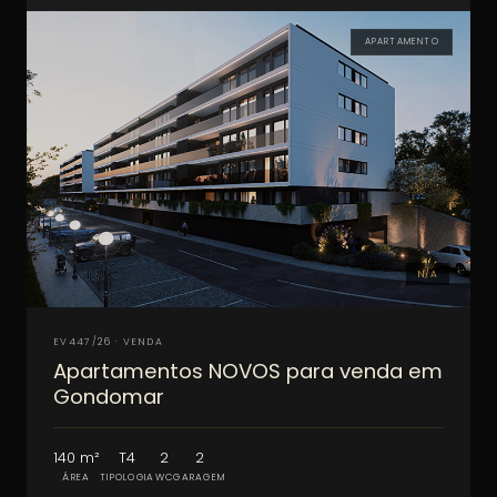
APARTAMENTO
N/A
EV447/26 · VENDA
Apartamentos NOVOS para venda em
Gondomar
140 m²
T4
2
2
ÁREA
TIPOLOGIA
WC
GARAGEM