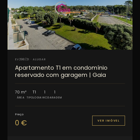
C
EV298/21 · ALUGAR
Apartamento T1 em condomínio
reservado com garagem | Gaia
70 m²
T1
1
1
ÁREA
TIPOLOGIA
WC
GARAGEM
Preço
0 €
VER IMÓVEL