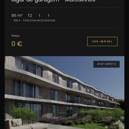
85 m²
T2
1
1
ÁREA
TIPOLOGIA
WC
GARAGEM
Preço
0 €
VER IMÓVEL
APARTAMENTO
N/A