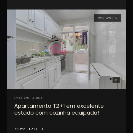
APARTAMENTO
D
EV441/26 · ALUGAR
Apartamento T2+1 em excelente
estado com cozinha equipada!
75 m²
T2+1
1