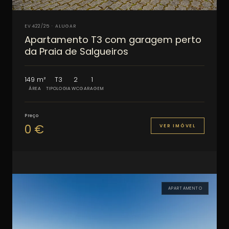
EV422/25 · ALUGAR
Apartamento T3 com garagem perto
da Praia de Salgueiros
149 m²
T3
2
1
ÁREA
TIPOLOGIA
WC
GARAGEM
Preço
0 €
VER IMÓVEL
APARTAMENTO