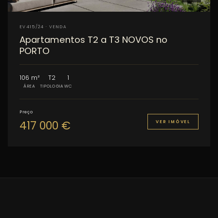
EV415/24 · VENDA
Apartamentos T2 a T3 NOVOS no
PORTO
106 m²
T2
1
ÁREA
TIPOLOGIA
WC
Preço
417 000 €
VER IMÓVEL