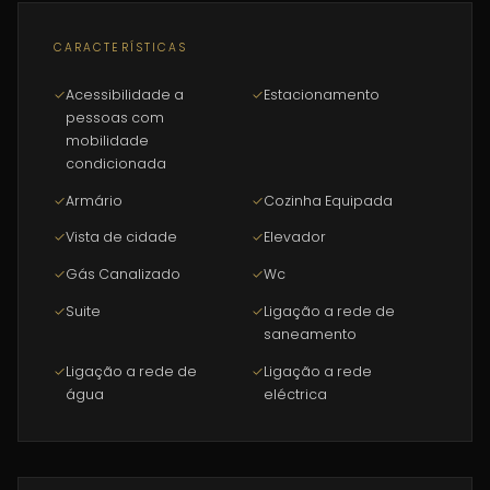
equipada, placa, forno, máquina de lavar loiça, mais
lavandaria com máquina de lavar roupa.
CARACTERÍSTICAS
Sala ampla com vistas desafogadas e dois quartos com
✓
Acessibilidade a
✓
Estacionamento
roupeiros.
pessoas com
mobilidade
Um wc completo com banheira.
condicionada
✓
Armário
✓
Cozinha Equipada
Pavimento em madeira maciça e caixilharia dupla.
✓
Vista de cidade
✓
Elevador
Pão quente e comércio nas imediações.
✓
Gás Canalizado
✓
Wc
✓
Suite
✓
Ligação a rede de
Certificado energético em emissão
saneamento
✓
Ligação a rede de
✓
Ligação a rede
----------
água
eléctrica
A GaiaCasas está presente no mercado imobiliário