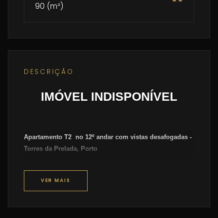
90 (m²)
DESCRIÇÃO
IMÓVEL INDISPONÍVEL
Apartamento T2 no 12º andar com vistas desafogadas -
Torres da Prelada, Porto
Apartamento T2 com boas áreas próximo do METRO e do
VER MAIS
Pingo Doce.
Casa composta por hall de entrada com roupeiro, Cozinha