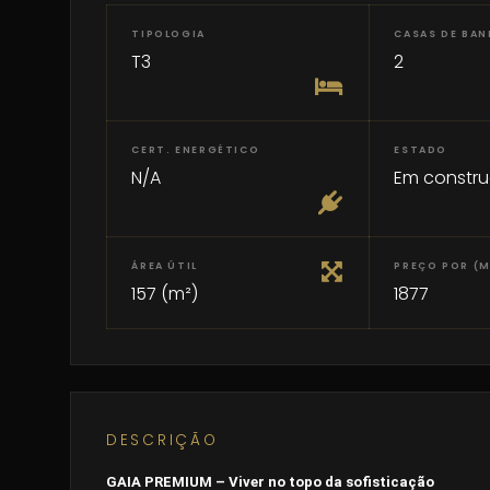
TIPOLOGIA
CASAS DE BA
T3
2
CERT. ENERGÉTICO
ESTADO
N/A
Em constr
ÁREA ÚTIL
PREÇO POR (M
157 (m²)
1877
DESCRIÇÃO
GAIA PREMIUM – Viver no topo da sofisticação