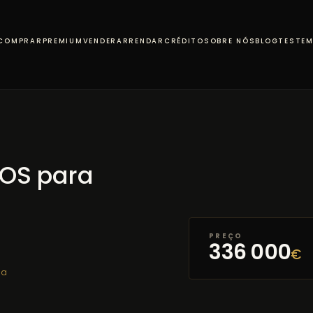
COMPRAR
PREMIUM
VENDER
ARRENDAR
CRÉDITO
SOBRE NÓS
BLOG
TESTE
OS para
PREÇO
336 000
€
ia