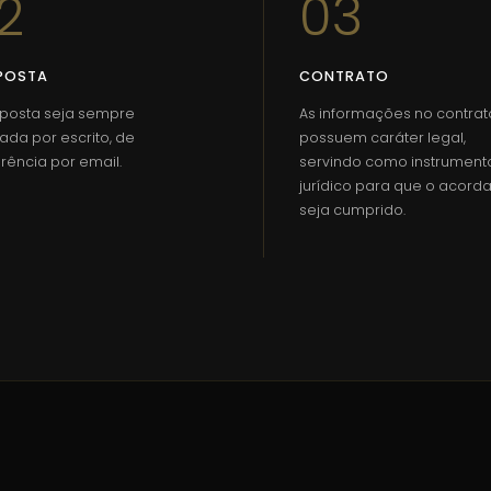
2
03
POSTA
CONTRATO
oposta seja sempre
As informações no contrat
ada por escrito, de
possuem caráter legal,
rência por email.
servindo como instrument
jurídico para que o acord
seja cumprido.