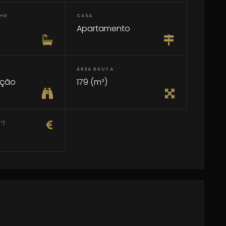
NHO
CASA
Apartamento
ÁREA BRUTA
ução
179 (m²)
²)