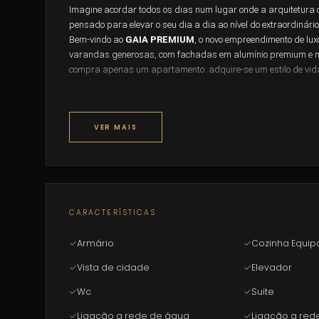
Imagine acordar todos os dias num lugar onde a arquitetura 
pensado para elevar o seu dia a dia ao nível do extraordinário
Bem-vindo ao
GAIA PREMIUM
, o novo empreendimento de lux
varandas generosas, com fachadas em alumínio premium e m
compra apenas um apartamento: adquire-se um estilo de vida
O luxo que se sente em cada pormenor
VER MAIS
•
Arquitetura e exteriores
Fachada ventilada em chapa perf
com guardas em estrutura metálica e acabamento de madeira,
privativos no último piso com pavimento cerâmico deck – o esp
casa.
•
Espaços comuns de excelência
Hall de entrada com pavim
CARACTERÍSTICAS
isolamento acústico, iluminação LED em sanca e roupeiro em
lugares de mobilidade condicionada. Sala de condomínio clim
✓
Armário
✓
Cozinha Equi
pensado para o seu bem-estar diário.
✓
Vista de cidade
✓
Elevador
•
Acabamentos interiores de referência
Pavimentos viníli
✓
Wc
✓
Suite
membrana acústica Impactodan e isolamento XPS. Cozinhas
termolaminados/MDF lacado, equipamento completo (placa vit
✓
Ligação a rede de água
✓
Ligação a rede