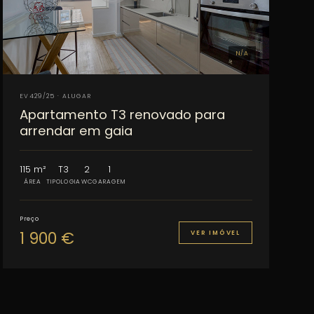
N/A
EV429/25 · ALUGAR
Apartamento T3 renovado para
arrendar em gaia
115 m²
T3
2
1
ÁREA
TIPOLOGIA
WC
GARAGEM
Preço
1 900 €
VER IMÓVEL