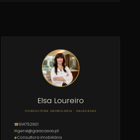
Elsa Loureiro
CONSULTORA IMOBILIÁRIA · GAIACASAS
☎
914752901
✉
geral@gaiacasas.pt
◈
Consultora imobiliária