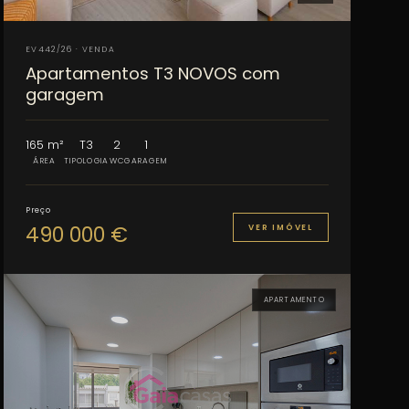
EV442/26 · VENDA
Apartamentos T3 NOVOS com
garagem
165 m²
T3
2
1
ÁREA
TIPOLOGIA
WC
GARAGEM
Preço
490 000 €
VER IMÓVEL
APARTAMENTO