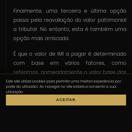
Finalmente, uma terceira e última opção
passa pela reavaliação do valor patrimonial
a tributar. No entanto, esta é também uma
opção mais arriscada.
É que o valor de IMI a pagar é determinado
com base em vários fatores, como
referimos, nomeadamente o valor base dos
prédios construídos, a área bruta de
Este site utiliza cookies para permitir uma melhor experiência por
parte do utilizador. Ao navegar no site estará a consentir a sua
implementação ou a idade do imóvel, por
utilização.
exemplo.
ACEITAR
Alguns destes parâmetros sofrem
alterações com o tempo e levam a uma