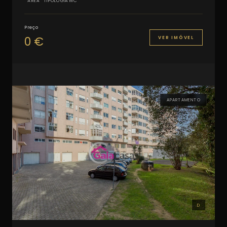
ÁREA
TIPOLOGIA
WC
Preço
0 €
VER IMÓVEL
APARTAMENTO
D