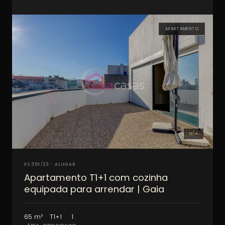
APARTAMENTO
N/A
EV351/23 · ALUGAR
Apartamento T1+1 com cozinha
equipada para arrendar | Gaia
65 m²
T1+1
1