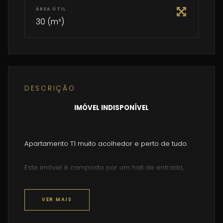
ÁREA ÚTIL
30 (m²)
DESCRIÇÃO
IMÓVEL INDISPONÍVEL
Apartamento T1 muito acolhedor e perto de tudo.
Este imóvel é composto por um hall de entrada,
Sala kitchenette, com cozinha equipada com placa,
forno e frigorifico,
VER MAIS
Quarto amplo, e com muita luz, com porta de