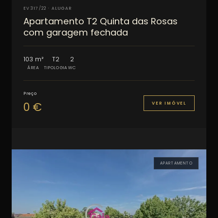
EV317/22 · ALUGAR
Apartamento T2 Quinta das Rosas
com garagem fechada
103 m²
T2
2
ÁREA
TIPOLOGIA
WC
Preço
0 €
VER IMÓVEL
APARTAMENTO