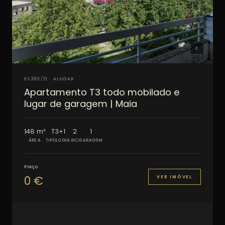
E
EV293/21 · ALUGAR
Apartamento T3 todo mobilado e
lugar de garagem | Maia
148 m²
T3+1
2
1
ÁREA
TIPOLOGIA
WC
GARAGEM
Preço
0 €
VER IMÓVEL