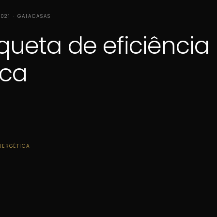
2021 · GAIACASAS
queta de eficiência
ica
NERGÉTICA