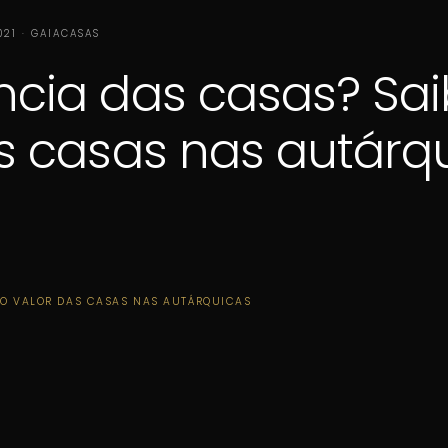
2021 · GAIACASAS
ncia das casas? Sai
s casas nas autárq
 O VALOR DAS CASAS NAS AUTÁRQUICAS