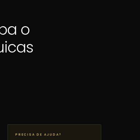
ba o
uicas
PRECISA DE AJUDA?