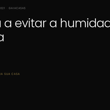
2021 · GAIACASAS
 a evitar a humida
a
NA SUA CASA