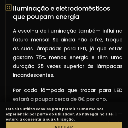
Iluminação e eletrodomésticos
que poupam energia
A escolha de iluminação também influi na
fatura mensal. Se ainda não o fez, troque
as suas lâmpadas para LED, já que estas
gastam 75% menos energia e têm uma
duração 25 vezes superior às lâmpadas
incandescentes.
Por cada lâmpada que trocar para LED
estará a poupar cerca de 8€ por ano.
Este site utiliza cookies para permitir uma melhor
Caldeiras e termoacumuladores também
experiência por parte do utilizador. Ao navegar no site
estará a consentir a sua utilização.
precisam ter a sua temperatura reduzida
ACEITAR