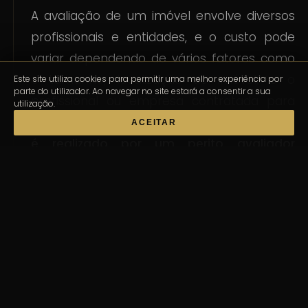
A avaliação de um imóvel envolve diversos
profissionais e entidades, e o custo pode
variar dependendo de vários fatores como
o tamanho, localização do imóvel, e o
Este site utiliza cookies para permitir uma melhor experiência por
parte do utilizador. Ao navegar no site estará a consentir a sua
profissional ou empresa contratada para
utilização.
realizar a avaliação. O processo geralmente
ACEITAR
é realizado por um perito avaliador
independente, que é certificado pela
Comissão do Mercado de Valores
Mobiliários
(CMVM). Este profissional visita o
imóvel, analisa as características, tira
fotografias, faz medições, e consulta a
documentação necessária para elaborar
um relatório detalhado de avaliação.