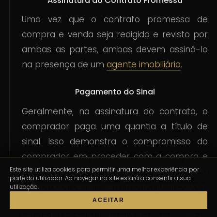
Assinatura do Contrato Promessa
Uma vez que o contrato promessa de
compra e venda seja redigido e revisto por
ambas as partes, ambas devem assiná-lo
na presença de um
agente imobiliário
.
Pagamento do Sinal
Geralmente, na assinatura do contrato, o
comprador paga uma quantia a título de
sinal. Isso demonstra o compromisso do
comprador em proceder com a compra e
Este site utiliza cookies para permitir uma melhor experiência por
vincula ambas as partes ao acordo. Se o
parte do utilizador. Ao navegar no site estará a consentir a sua
comprador desistir sem motivo justificado, o
utilização.
vendedor pode reter o sinal. Caso seja o
ACEITAR
vendedor a desistir, deverá devolver o dobro