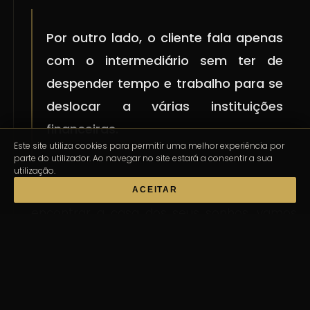
Por outro lado, o cliente fala apenas
com o intermediário sem ter de
despender tempo e trabalho para se
deslocar a várias instituições
financeiras.
Este site utiliza cookies para permitir uma melhor experiência por
parte do utilizador. Ao navegar no site estará a consentir a sua
utilização.
Agora já sabe: além de poder ajudá-lo a
ACEITAR
encontrar a casa dos seus sonhos, vamos
ajudá-lo a conseguir ter o melhor crédito
habitação possível.
Tudo para que possa ter uma vida mais feliz.