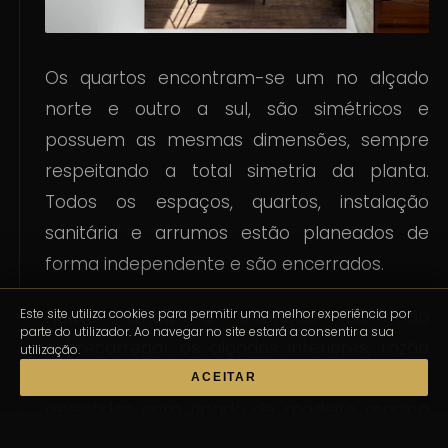
Os quartos encontram-se um no alçado
norte e outro a sul, são simétricos e
possuem as mesmas dimensões, sempre
respeitando a total simetria da planta.
Todos os espaços, quartos, instalação
sanitária e arrumos estão planeados de
forma independente e são encerrados.
Este site utiliza cookies para permitir uma melhor experiência por
Houve ainda a intenção de não
parte do utilizador. Ao navegar no site estará a consentir a sua
sobrecarregar os alçados interiores, razão
utilização.
pela qual parte das paredes e portas foram
ACEITAR
revestidas com ripado de madeira maciça
(sapelly), para promover a ilusão de