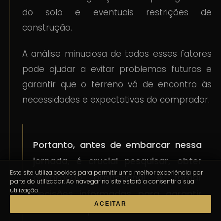
do solo e eventuais restrições de
construção.
A análise minuciosa de todos esses fatores
pode ajudar a evitar problemas futuros e
garantir que o terreno vá de encontro às
necessidades e expectativas do comprador.
Portanto, antes de embarcar nessa
jornada, é crucial pesquisar, obter
Este site utiliza cookies para permitir uma melhor experiência por
orientação profissional e tomar
parte do utilizador. Ao navegar no site estará a consentir a sua
utilização.
decisões informadas para garantir
ACEITAR
uma compra bem-sucedida e