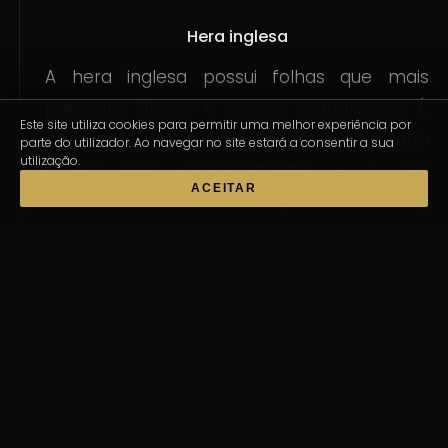
Hera inglesa
A hera inglesa possui folhas que mais
parecem lóbulos e videiras exuberantes. É,
Este site utiliza cookies para permitir uma melhor experiência por
porquanto, uma planta elegante, requintada
parte do utilizador. Ao navegar no site estará a consentir a sua
utilização.
e até algo espampanante – e que
ACEITAR
excelentes características para se ter num
jardim vertical, verdade?
Que cuidados deve ter com o
jardim vertical?
Escolhidas que estão as plantas, há que
conhecer as melhores dicas para cuidar do