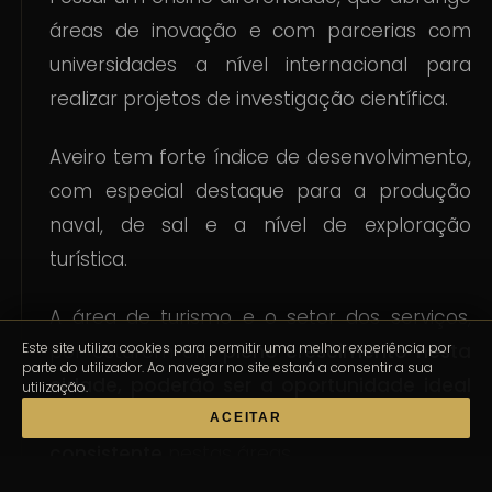
áreas de inovação e com parcerias com
universidades a nível internacional para
realizar projetos de investigação científica.
Aveiro tem forte índice de desenvolvimento,
com especial destaque para a produção
naval, de sal e a nível de exploração
turística.
A área de turismo e o setor dos serviços,
por estarem em
pleno crescimento nesta
Este site utiliza cookies para permitir uma melhor experiência por
parte do utilizador. Ao navegar no site estará a consentir a sua
cidade, poderão ser a oportunidade ideal
utilização.
para quem procura uma carreira
ACEITAR
consistente
nestas áreas.