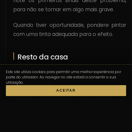
note os primeiros sinais deste problema,
para não se tornar em algo mais grave.
Quando tiver oportunidade, pondere pintar
com uma tinta adequada para o efeito.
Resto da casa
Este site utiliza cookies para permitir uma melhor experiência por
Se tiver escadas, limpe e aspire também
parte do utilizador. Ao navegar no site estará a consentir a sua
utilização.
semanalmente.
ACEITAR
Se tiver ar condicionado, não se esqueça de
limpar as saídas de ar e os filtros de acordo
com o manual de instruções –