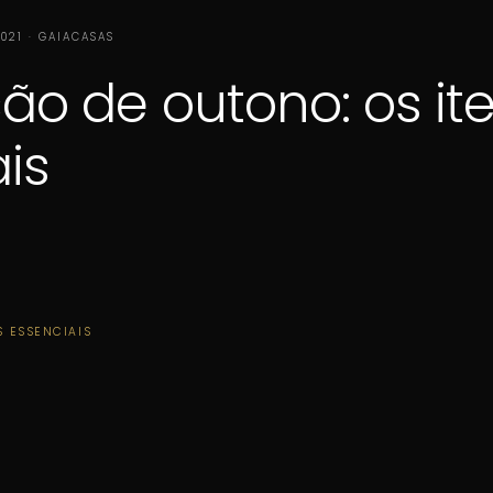
2021 · GAIACASAS
o de outono: os it
is
S ESSENCIAIS