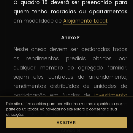
O quadro 15 deverá ser preenchido para
quem tenha moradias ou apartamentos
em modalidade de
Alojamento Local
.
Anexo F
Neste anexo devem ser declarados todos
os rendimentos prediais obtidos por
qualquer membro do agregado familiar,
sejam eles contratos de arrendamento,
rendimentos distribuídos de unidades de
participação em fundos de
investimento
imobiliário
ou de participação social em
Este site utiliza cookies para permitir uma melhor experiência por
parte do utilizador. Ao navegar no site estará a consentir a sua
sociedades de investimento imobiliário.
utilização.
ACEITAR
Anexo G