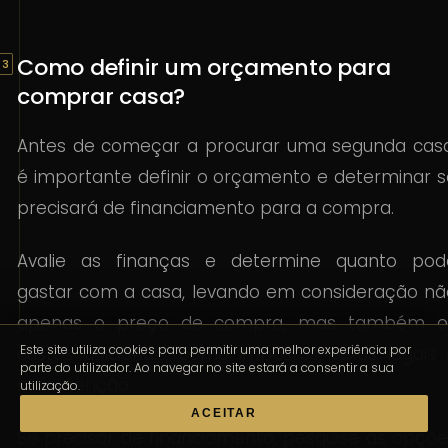
Como definir um orçamento para
comprar casa?
Antes de começar a procurar uma segunda casa
é importante definir o orçamento e determinar s
precisará de financiamento para a compra.
Avalie as finanças e determine quanto pod
gastar com a casa, levando em consideração nã
apenas o preço de compra, mas também o
Este site utiliza cookies para permitir uma melhor experiência por
custos adicionais, como impostos, taxas legais 
parte do utilizador. Ao navegar no site estará a consentir a sua
manutenção.
utilização.
ACEITAR
Se precisar de financiamento, pesquise as opçõe