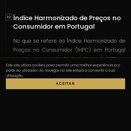
Índice Harmonizado de Preços no
Consumidor em Portugal
No que se refere ao Índice Harmonizado de
Preços no Consumidor (IHPC) em Portugal
registou uma variação homóloga de 9,8% no
Este site utiliza cookies para permitir uma melhor experiência por
mês de setembro, sendo que no mês de
parte do utilizador. Ao navegar no site estará a consentir a sua
utilização.
agosto o valor percentual calculado tinha
ACEITAR
sido de 9,3%.
Sendo estes resultados obtidos através de
estimativa, importa informar que os dados
definitivos do Índice de Preços no
Consumidor relativo a setembro de 2022,