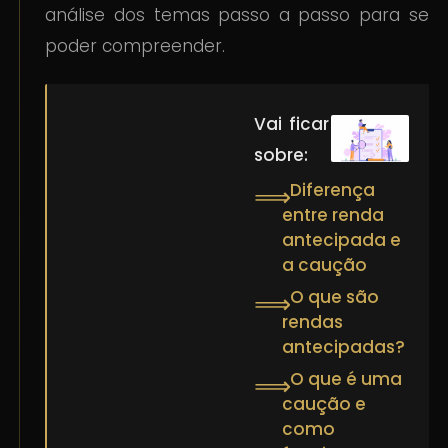
análise dos temas passo a passo para se
poder compreender.
Vai ficar a saber
sobre:
Diferença
⟹
entre renda
antecipada e
a caução
O que são
⟹
rendas
antecipadas?
O que é uma
⟹
caução e
como