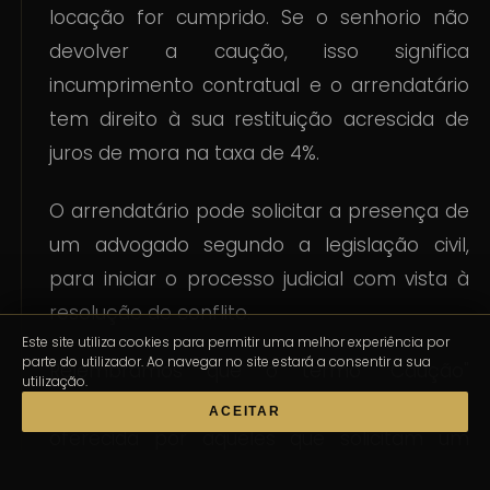
locação for cumprido. Se o senhorio não
devolver a caução, isso significa
incumprimento contratual e o arrendatário
tem direito à sua restituição acrescida de
juros de mora na taxa de 4%.
O arrendatário pode solicitar a presença de
um advogado segundo a legislação civil,
para iniciar o processo judicial com vista à
resolução do conflito.
Este site utiliza cookies para permitir uma melhor experiência por
parte do utilizador. Ao navegar no site estará a consentir a sua
Relembramos que o termo "Caução"
utilização.
refere-se a uma forma de garantia que é
ACEITAR
oferecida por aqueles que solicitam um
pedido legal (geralmente na forma de