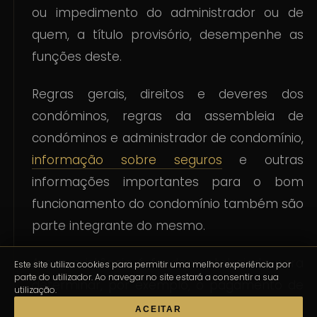
ou impedimento do administrador ou de
quem, a título provisório, desempenhe as
funções deste.
Regras gerais, direitos e deveres dos
condóminos, regras da assembleia de
condóminos e administrador de condomínio,
informação sobre seguros
e outras
informações importantes para o bom
funcionamento do condomínio também são
parte integrante do mesmo.
A sua existência é fundamental ainda para
Este site utiliza cookies para permitir uma melhor experiência por
parte do utilizador. Ao navegar no site estará a consentir a sua
determinar, por exemplo, o pagamento de
utilização.
multas em caso de não pagamento das
ACEITAR