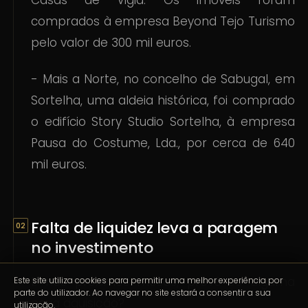
Casas de Vigia. Os imóveis foram
comprados à empresa Beyond Tejo Turismo
pelo valor de 300 mil euros.
- Mais a Norte, no concelho de Sabugal, em
Sortelha, uma aldeia histórica, foi comprado
o edifício Story Studio Sortelha, à empresa
Pausa do Costume, Lda., por cerca de 640
mil euros.
Falta de liquidez leva a paragem
no investimento
E nos próximos meses, prevê-se alguma
Este site utiliza cookies para permitir uma melhor experiência por
parte do utilizador. Ao navegar no site estará a consentir a sua
nova aquisição?
utilização.