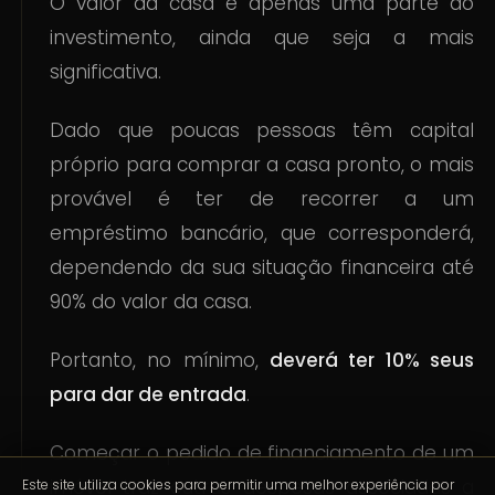
O valor da casa é apenas uma parte do
investimento, ainda que seja a mais
significativa.
Dado que poucas pessoas têm capital
próprio para comprar a casa pronto, o mais
provável é ter de recorrer a um
empréstimo bancário, que corresponderá,
dependendo da sua situação financeira até
90% do valor da casa.
Portanto, no mínimo,
deverá ter 10% seus
para dar de entrada
.
Começar o pedido de financiamento de um
imóvel traz outras despesas associadas a
Este site utiliza cookies para permitir uma melhor experiência por