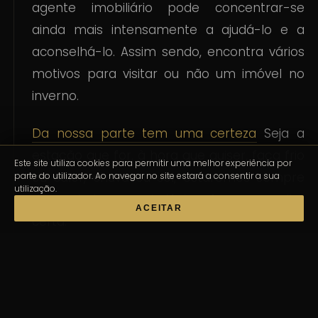
agente imobiliário pode concentrar-se
ainda mais intensamente a ajudá-lo e a
aconselhá-lo. Assim sendo, encontra vários
motivos para visitar ou não um imóvel no
inverno.
Da nossa parte tem uma certeza
Seja a
estação que for, à hora que quiser, faça frio
Este site utiliza cookies para permitir uma melhor experiência por
ou calor, chuva ou sol, estaremos sempre
parte do utilizador. Ao navegar no site estará a consentir a sua
utilização.
do seu lado, para ajudá-lo a fazer a escolha
ACEITAR
certa.
+ Artigos interessantes:
Saiba tudo sobre a Gaiacasas no mercado