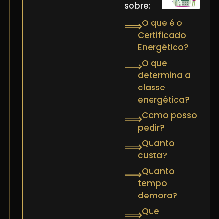
sobre:
O que é o
⟹
Certificado
Energético?
O que
⟹
determina a
classe
energética?
Como posso
⟹
pedir?
Quanto
⟹
custa?
Quanto
⟹
tempo
demora?
Que
⟹